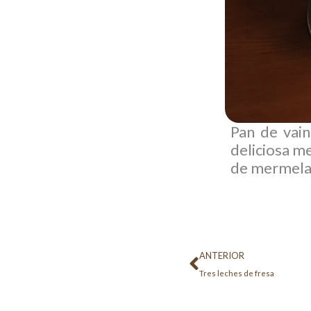
Pan de vai
deliciosa m
de mermela
Ant
ANTERIOR
Tres leches de fresa