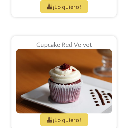
¡Lo quiero!
Cupcake Red Velvet
¡Lo quiero!