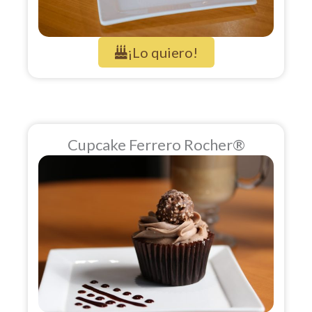
¡Lo quiero!
Cupcake Ferrero Rocher®