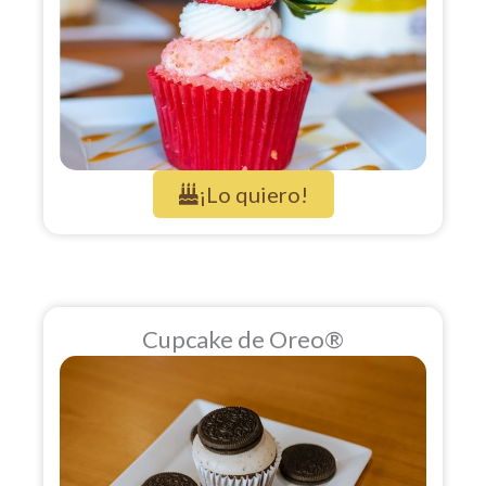
¡Lo quiero!
Cupcake de Oreo®